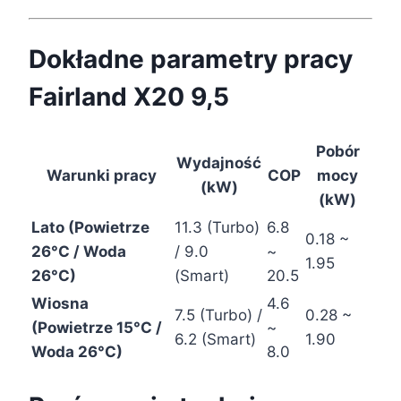
Dokładne parametry pracy
Fairland X20 9,5
Pobór
Wydajność
Warunki pracy
COP
mocy
(kW)
(kW)
Lato (Powietrze
11.3 (Turbo)
6.8
0.18 ~
26°C / Woda
/ 9.0
~
1.95
26°C)
(Smart)
20.5
Wiosna
4.6
7.5 (Turbo) /
0.28 ~
(Powietrze 15°C /
~
6.2 (Smart)
1.90
Woda 26°C)
8.0