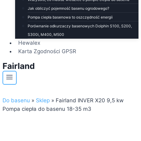
Jak obliczyć pojemność basenu ogrodowego?
Pompa ciepła basenowa to oszczędność energii
Porównanie odkurzaczy basenowych Dolphin S100, S200,
S300i, M400, M500
Hewalex
Karta Zgodności GPSR
Fairland
Do basenu
»
Sklep
»
Fairland INVER X20 9,5 kw
Pompa ciepła do basenu 18-35 m3