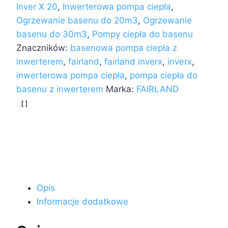
Inver X 20
,
Inwerterowa pompa ciepła
,
9,5
Ogrzewanie basenu do 20m3
,
Ogrzewanie
kw
basenu do 30m3
,
Pompy ciepła do basenu
Pompa
Znaczników:
basenowa pompa ciepła z
ciepła
inwerterem
,
fairland
,
fairland inverx
,
inverx
,
do
inwerterowa pompa ciepła
,
pompa ciepła do
basenu
basenu z inwerterem
Marka:
FAIRLAND
18-
35
m3
Opis
Informacje dodatkowe