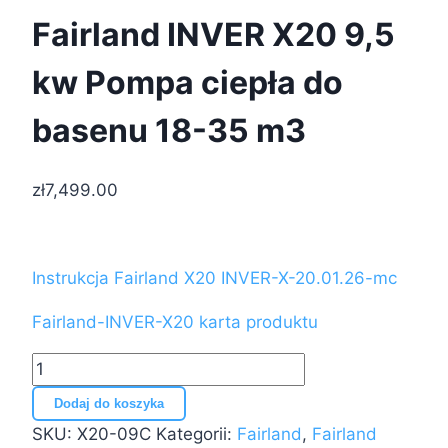
Fairland INVER X20 9,5
kw Pompa ciepła do
basenu 18-35 m3
zł
7,499.00
Instrukcja Fairland X20 INVER-X-20.01.26-mc
Fairland-INVER-X20 karta produktu
ilość
Fairland
Dodaj do koszyka
INVER
SKU:
X20-09C
Kategorii:
Fairland
,
Fairland
X20