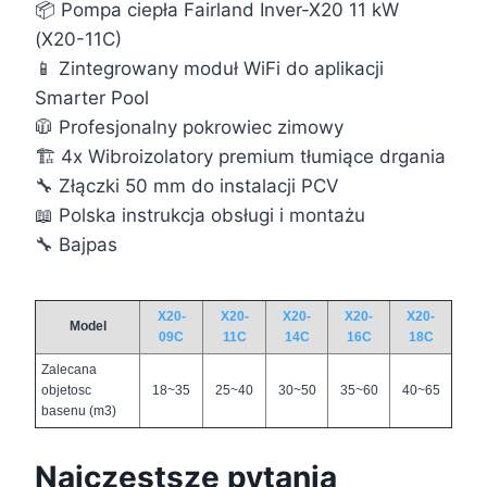
📦 Pompa ciepła Fairland Inver-X20 11 kW
(X20-11C)
📱 Zintegrowany moduł WiFi do aplikacji
Smarter Pool
🧥 Profesjonalny pokrowiec zimowy
🏗️ 4x Wibroizolatory premium tłumiące drgania
🔧 Złączki 50 mm do instalacji PCV
📖 Polska instrukcja obsługi i montażu
🔧 Bajpas
X20-
X20-
X20-
X20-
X20-
Model
09C
11C
14C
16C
18C
Zalecana
objetosc
18~35
25~40
30~50
35~60
40~65
basenu (m3)
Najczęstsze pytania