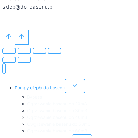
sklep@do-basenu.pl
Przełącz
Pompy ciepła do basenu
menu
podrzędne
Bypass
Ogrzewanie basenu do 20m3
Ogrzewanie basenu do 30m3
Ogrzewanie basenu do 40m3
Owgrzewanie basenu do 50m3
Ogrzewanie basenu do 60m3