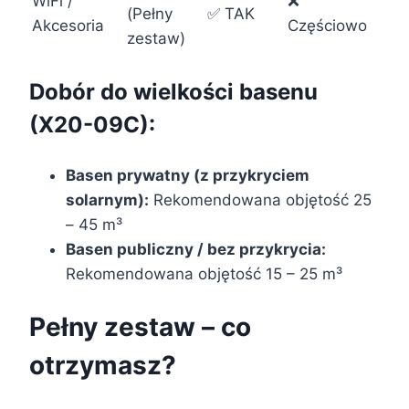
WiFi /
❌
(Pełny
✅ TAK
Akcesoria
Częściowo
zestaw)
Dobór do wielkości basenu
(X20-09C):
Basen prywatny (z przykryciem
solarnym):
Rekomendowana objętość 25
– 45 m³
Basen publiczny / bez przykrycia:
Rekomendowana objętość 15 – 25 m³
Pełny zestaw – co
otrzymasz?