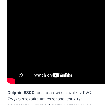
Dolphin S300i
posiada dwie szczotki z PVC.
Zwykła szczotka umieszczona jest z tyłu