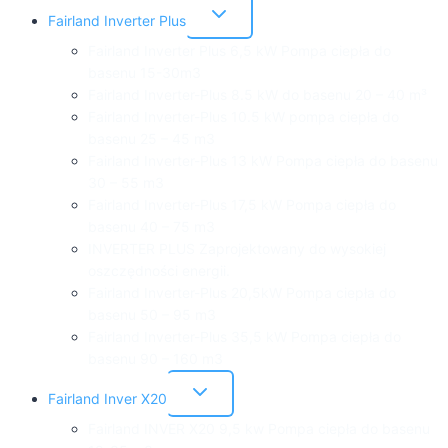
Przełącz
Fairland Inverter Plus
menu
podrzędne
Fairland Inverter Plus 6,5 kW Pompa ciepła do
basenu 15-30m3
Fairland Inverter-Plus 8.5 kW do basenu 20 – 40 m³
Fairland Inverter-Plus 10.5 kW pompa ciepła do
basenu 25 – 45 m3
Fairland Inverter-Plus 13 kW Pompa ciepła do basenu
30 – 55 m3
Fairland Inverter-Plus 17,5 kW Pompa ciepła do
basenu 40 – 75 m3
INVERTER PLUS Zaprojektowany do wysokiej
oszczędności energii.
Fairland Inverter-Plus 20,5kW Pompa ciepła do
basenu 50 – 95 m3
Fairland Inverter-Plus 35,5 kW Pompa ciepła do
basenu 90 – 160 m3
Przełącz
Fairland Inver X20
menu
podrzędne
Fairland INVER X20 9,5 kw Pompa ciepła do basenu