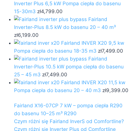
Inverter Plus 6,5 kW Pompa ciepła do basenu
15-30m3
zł
4,799.00
Fairland
Inverter-Plus 8.5 kW do basenu 20 – 40 m³
zł
6,199.00
Fairland INVER X20 9,5 kw
Pompa ciepła do basenu 18-35 m3
zł
7,499.00
Fairland
Inverter-Plus 10.5 kW pompa ciepła do basenu
25 – 45 m3
zł
7,499.00
Fairland INVER X20 11,5 kw
Pompa ciepła do basenu 20 – 40 m3
zł
9,399.00
Fairland X16-07CP 7 kW – pompa ciepła R290
do basenu 10–25 m³ R290
Czym różni się Fairland InverS od Comfortline?
Czym różni się Inverter Plus od Comfortline