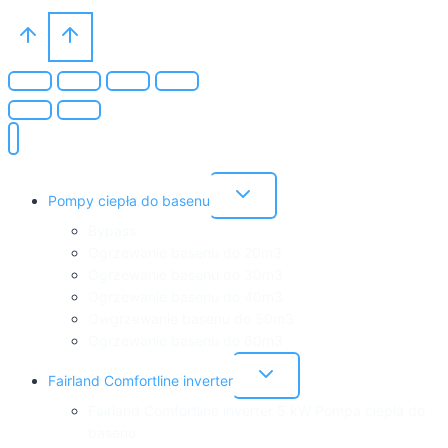
Przełącz
Pompy ciepła do basenu
menu
podrzędne
Bypass
Ogrzewanie basenu do 20m3
Ogrzewanie basenu do 30m3
Ogrzewanie basenu do 40m3
Owgrzewanie basenu do 50m3
Ogrzewanie basenu do 60m3
Przełącz
Fairland Comfortline inverter
menu
podrzędne
Fairland Comfortline inverter 5 kW Pompa ciepła do
basenu