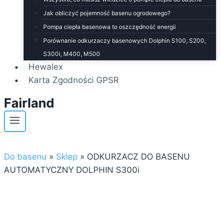
Jak obliczyć pojemność basenu ogrodowego?
Pompa ciepła basenowa to oszczędność energii
Porównanie odkurzaczy basenowych Dolphin S100, S200,
S300i, M400, M500
Hewalex
Karta Zgodności GPSR
Fairland
Do basenu
»
Sklep
»
ODKURZACZ DO BASENU
AUTOMATYCZNY DOLPHIN S300i