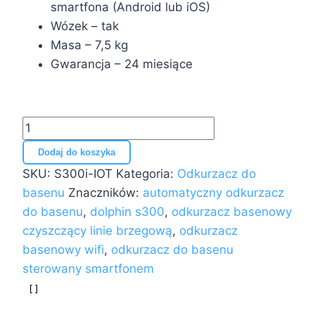
smartfona (Android lub iOS)
Wózek – tak
Masa – 7,5 kg
Gwarancja – 24 miesiące
ilość
ODKURZACZ
Dodaj do koszyka
DO
SKU:
S300i-IOT
Kategoria:
Odkurzacz do
BASENU
basenu
Znaczników:
automatyczny odkurzacz
AUTOMATYCZNY
do basenu
,
dolphin s300
,
odkurzacz basenowy
DOLPHIN
czyszczący linie brzegową
,
odkurzacz
S300i
basenowy wifi
,
odkurzacz do basenu
sterowany smartfonem