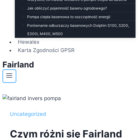
Jak obliczyć pojemność basenu ogrodowego?
Pompa ciepła basenowa to oszczędność energii
Porównanie odkurzaczy basenowych Dolphin S100, S200,
S300i, M400, M500
Hewalex
Karta Zgodności GPSR
Fairland
Uncategorized
Czym różni się Fairland