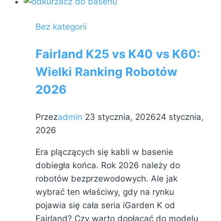
–
skraplacz
Bez kategorii
płaszczowo-
rurowy
Fairland K25 vs K40 vs K60:
ze
Wielki Ranking Robotów
stali
tytanowej
2026
Przez
admin
23 stycznia, 2026
24 stycznia,
2026
Era plączących się kabli w basenie
dobiegła końca. Rok 2026 należy do
robotów bezprzewodowych. Ale jak
wybrać ten właściwy, gdy na rynku
pojawia się cała seria iGarden K od
Fairland? Czy warto dopłacać do modelu