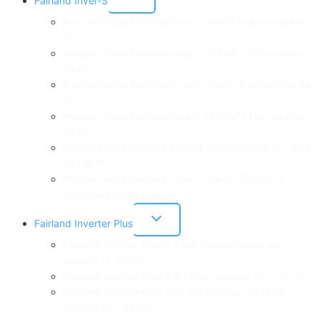
Fairland Inver-S
menu
podrzędne
Pompa Ciepła Fairland Inver-S 6kW | Full-Inverter Wi-
Fi
Pompa Ciepła Fairland Inver-S 8,5kW | Full-Inverter
Wi-Fi
Pompa Ciepła Fairland InverS 10kW | Full-Inverter Wi-
Fi
Pompa Ciepła Fairland InverS 13,5kW | Full-Inverter
Wi-Fi
Pompa ciepła Fairland Inver-S 17,5kW NPCR17 | COP
13 | Wi-Fi
Pompa ciepła Fairland Inver-S 20kW NPCR20 |
Dotykowy Panel | Wi-Fi
Przełącz
Fairland Inverter Plus
menu
podrzędne
Fairland Inverter Plus 6,5 kW Pompa ciepła do
basenu 15-30m3
Fairland Inverter-Plus 8.5 kW do basenu 20 – 40 m³
Fairland Inverter-Plus 10.5 kW pompa ciepła do
basenu 25 – 45 m3