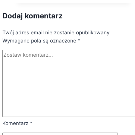
analiza
kosztów:
Dodaj komentarz
Comfortline
vs
Twój adres email nie zostanie opublikowany.
Hewalex
Wymagane pola są oznaczone
vs
*
Fairland
Komentarz
*