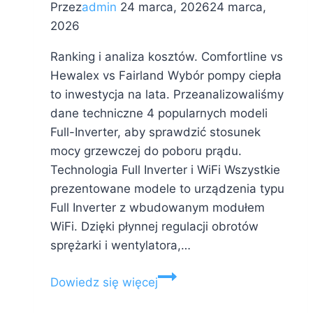
Przez
admin
24 marca, 2026
24 marca,
2026
Ranking i analiza kosztów. Comfortline vs
Hewalex vs Fairland Wybór pompy ciepła
to inwestycja na lata. Przeanalizowaliśmy
dane techniczne 4 popularnych modeli
Full-Inverter, aby sprawdzić stosunek
mocy grzewczej do poboru prądu.
Technologia Full Inverter i WiFi Wszystkie
prezentowane modele to urządzenia typu
Full Inverter z wbudowanym modułem
WiFi. Dzięki płynnej regulacji obrotów
sprężarki i wentylatora,…
Ranking
Dowiedz się więcej
i