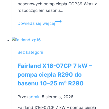
basenowych pomp ciepła COP39.Wraz z
rozpoczęciem sezonu…
FAIRLAND
Dowiedz się więcej
Luty
2024
–
Rekord
Bez kategorii
Świata
został
Fairland X16-07CP 7 kW –
pobity!
pompa ciepła R290 do
basenu 10–25 m³ R290
Przez
admin
5 sierpnia, 2026
Fairland X16-07CP 7 kW – pompa ciepła