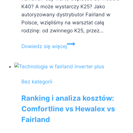
K40? A może wystarczy K25? Jako
autoryzowany dystrybutor Fairland w
Polsce, wzięliśmy na warsztat całą
rodzinę: od zwinnego K25, przez…
Fairland
Dowiedz się więcej
K25
vs
K40
vs
Bez kategorii
K60:
Wielki
Ranking i analiza kosztów:
Ranking
Comfortline vs Hewalex vs
Robotów
2026
Fairland