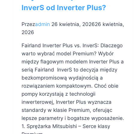
InverS od Inverter Plus?
R290
do
basenu
Przez
admin
26 kwietnia, 2026
26 kwietnia,
10–
2026
25
Fairland Inverter Plus vs. InverS: Dlaczego
m³
warto wybrać model Premium? Wybór
R290
między flagowym modelem Inverter Plus a
serią Fairland InverS to decyzja między
bezkompromisową wydajnością a
rozwiązaniem kompaktowym. Choć obie
pompy korzystają z technologii
inwerterowej, Inverter Plus wyznacza
standardy w klasie Premium, oferując
lepsze parametry i bogatsze wyposażenie.
1. Sprężarka Mitsubishi – Serce klasy