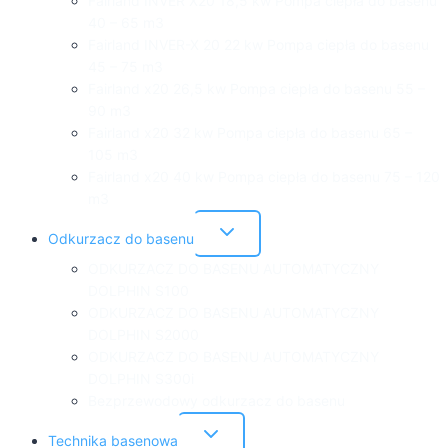
Fairland INVER X20 18,5 kw Pompa ciepła do basenu
40 – 65 m3
Fairland INVER-X 20 22 kw Pompa ciepła do basenu
45 – 75 m3
Fairland x20 26,5 kw Pompa ciepła do basenu 55 –
90 m3
Fairland x20 32 kw Pompa ciepła do basenu 65 –
105 m3
Fairland x20 40 kw Pompa ciepła do basenu 75 – 120
m3
Przełącz
Odkurzacz do basenu
menu
podrzędne
ODKURZACZ DO BASENU AUTOMATYCZNY
DOLPHIN S100
ODKURZACZ DO BASENU AUTOMATYCZNY
DOLPHIN S2000
ODKURZACZ DO BASENU AUTOMATYCZNY
DOLPHIN S300i
Bezprzewodowy odkurzacz do basenu
Przełącz
Technika basenowa
menu