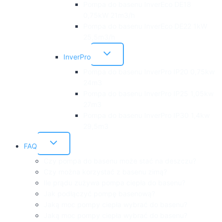
Pompa do basenu InverEco DE18
0,75kW 21m3/h
Pompa do basenu InverEco DE22 1kW
25,5m3/h
Przełącz
InverPro
menu
podrzędne
Pompa do basenu InverPro IP20 0,75kw
24m3
Pompa do basenu InverPro IP25 1,05kw
27m3
Pompa do basenu InverPro IP30 1,4kw
29,5m3
Przełącz
FAQ
menu
podrzędne
Czy pompa do basenu może stać na deszczu?
Czy można korzystać z basenu zimą?
Ile prądu zużywa pompa ciepła do basenu?
Jak podłączyć pompę basenową?
Jaką moc pompy ciepła wybrać do basenu?
Jaką moc pompy ciepła wybrać do basenu?