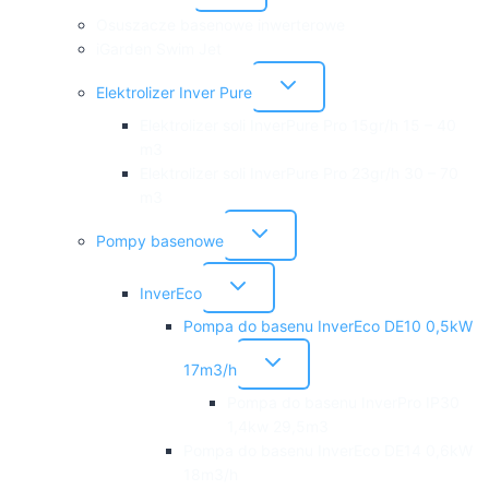
podrzędne
Osuszacze basenowe inwerterowe
iGarden Swim Jet
Przełącz
Elektrolizer Inver Pure
menu
podrzędne
Elektrolizer soli InverPure Pro 15gr/h 15 – 40
m3
Elektrolizer soli InverPure Pro 23gr/h 30 – 70
m3
Przełącz
Pompy basenowe
menu
podrzędne
Przełącz
InverEco
menu
podrzędne
Pompa do basenu InverEco DE10 0,5kW
Przełącz
17m3/h
menu
podrzędne
Pompa do basenu InverPro IP30
1,4kw 29,5m3
Pompa do basenu InverEco DE14 0,6kW
18m3/h