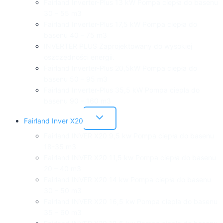
Fairland Inverter-Plus 13 kW Pompa ciepła do basenu
30 – 55 m3
Fairland Inverter-Plus 17,5 kW Pompa ciepła do
basenu 40 – 75 m3
INVERTER PLUS Zaprojektowany do wysokiej
oszczędności energii.
Fairland Inverter-Plus 20,5kW Pompa ciepła do
basenu 50 – 95 m3
Fairland Inverter-Plus 35,5 kW Pompa ciepła do
basenu 90 – 160 m3
Przełącz
Fairland Inver X20
menu
podrzędne
Fairland INVER X20 9,5 kw Pompa ciepła do basenu
18-35 m3
Fairland INVER X20 11,5 kw Pompa ciepła do basenu
20 – 40 m3
Fairland INVER X20 14 kw Pompa ciepła do basenu
30 – 50 m3
Fairland INVER X20 16,5 kw Pompa ciepła do basenu
35 – 60 m3