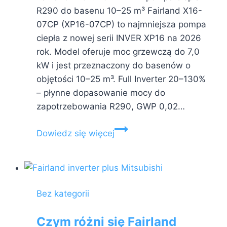
R290 do basenu 10–25 m³ Fairland X16-
07CP (XP16-07CP) to najmniejsza pompa
ciepła z nowej serii INVER XP16 na 2026
rok. Model oferuje moc grzewczą do 7,0
kW i jest przeznaczony do basenów o
objętości 10–25 m³. Full Inverter 20–130%
– płynne dopasowanie mocy do
zapotrzebowania R290, GWP 0,02…
Fairland
Dowiedz się więcej
X16-
07CP
7
kW
Bez kategorii
–
pompa
Czym różni się Fairland
ciepła